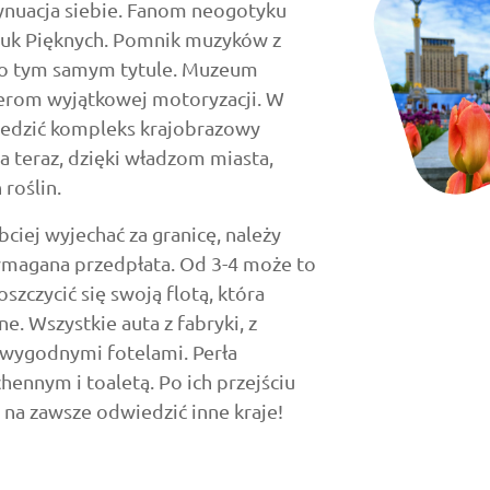
ynuacja siebie. Fanom neogotyku
tuk Pięknych. Pomnik muzyków z
 o tym samym tytule. Muzeum
erom wyjątkowej motoryzacji. W
iedzić kompleks krajobrazowy
a teraz, dzięki władzom miasta,
roślin.
ciej wyjechać za granicę, należy
wymagana przedpłata. Od 3-4 może to
czycić się swoją flotą, która
e. Wszystkie auta z fabryki, z
 wygodnymi fotelami. Perła
ennym i toaletą. Po ich przejściu
y na zawsze odwiedzić inne kraje!