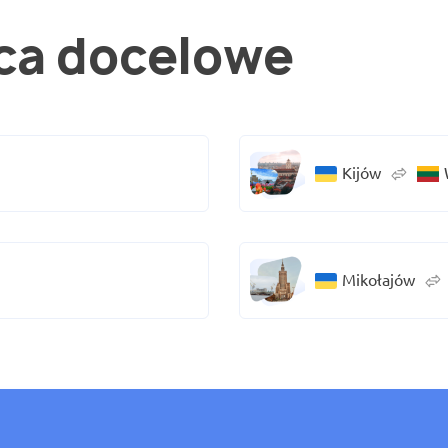
ca docelowe
Kijów
Mikołajów