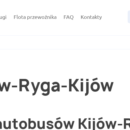
ugi
Flota przewoźnika
FAQ
Kontakty
ów-Ryga-Kijów
 autobusów Kijów-