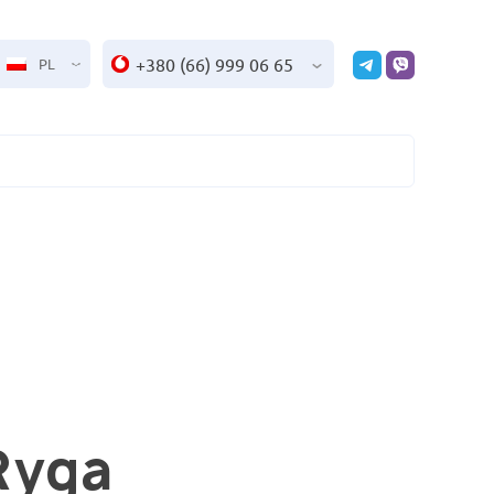
+380 (66) 999 06 65
PL
Ryga