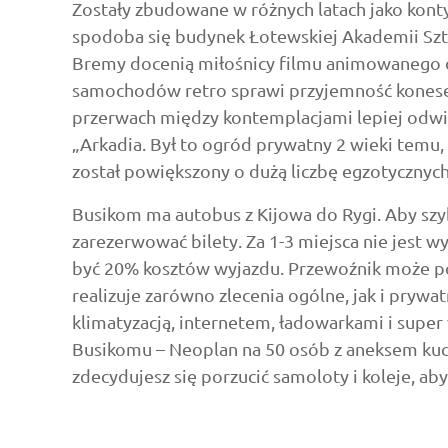
Zostały zbudowane w różnych latach jako kont
spodoba się budynek Łotewskiej Akademii Sz
Bremy docenią miłośnicy filmu animowanego
samochodów retro sprawi przyjemność kones
przerwach między kontemplacjami lepiej odw
„Arkadia. Był to ogród prywatny 2 wieki temu, 
został powiększony o dużą liczbę egzotycznych 
Busikom ma autobus z Kijowa do Rygi. Aby szyb
zarezerwować bilety. Za 1-3 miejsca nie jest 
być 20% kosztów wyjazdu. Przewoźnik może posz
realizuje zarówno zlecenia ogólne, jak i prywatn
klimatyzacją, internetem, ładowarkami i super
Busikomu – Neoplan na 50 osób z aneksem kuch
zdecydujesz się porzucić samoloty i koleje, ab