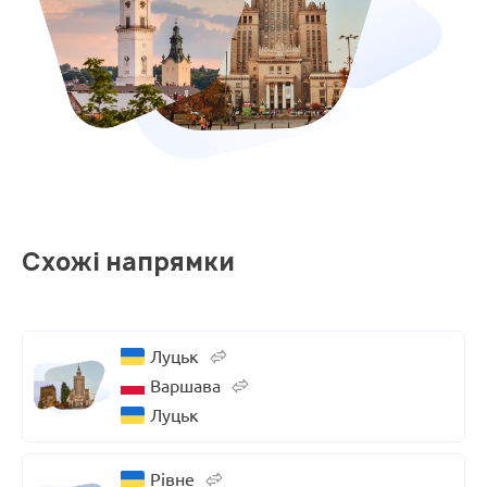
Схожі напрямки
Луцьк
Варшава
Луцьк
Рівне