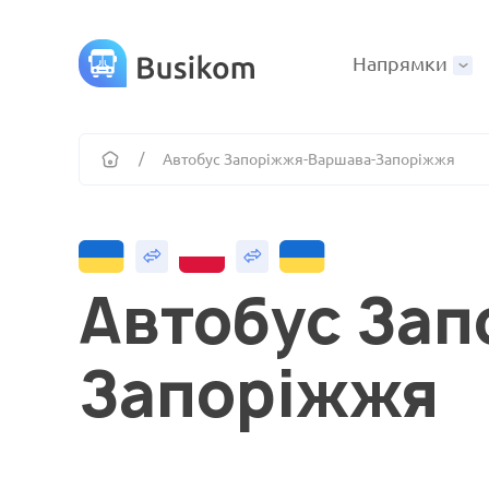
Напрямки
Автобус Запоріжжя-Варшава-Запоріжжя
Автобус За
Запоріжжя