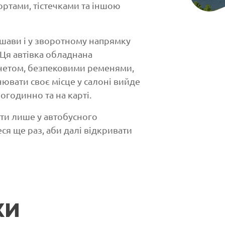
ортами, тістечками та іншою
шави і у зворотному напрямку
. Ця автівка обладнана
рнетом, безпековими ременями,
ювати своє місце у салоні вийде
огодинно та на карті.
ати лише у автобусного
ся ще раз, аби далі відкривати
ки