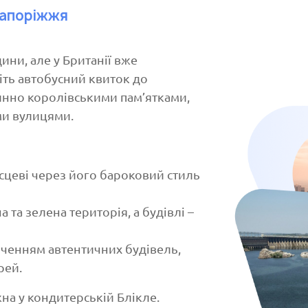
Запоріжжя
ни, але у Британії вже
іть автобусний квиток до
тинно королівськими пам’ятками,
и вулицями.
сцеві через його бароковий стиль
та зелена територія, а будівлі –
пченням автентичних будівель,
рей.
а у кондитерській Блікле.