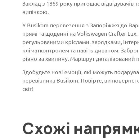
Заклад з 1869 року пригощає відвідувачів т
випічкою.
У Busikom перевезення з Запоріжжя до Вар
прямі та щоденні на Volkswagen Crafter Lux
регульованими кріслами, зарядками, інте
кліматконтролем та навіть диваном. Заброн
рівно за хвилину. Маршрут деталізований п
Здобудьте нові емоції, які можуть подарув
перевізника Busikom. Повірте, ви повернете
світ!
Схожі напрям