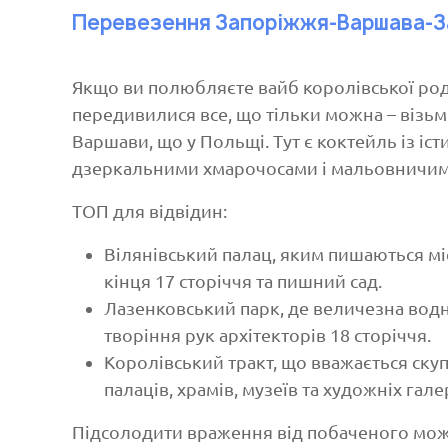
Перевезення Запоріжжя-Варшава-
Якщо ви полюбляєте вайб королівської роди
передивилися все, що тільки можна – візьм
Варшави, що у Польщі. Тут є коктейль із іс
дзеркальними хмарочосами і мальовничим
ТОП для відвідин:
Вілянівський палац, яким пишаються мі
кінця 17 сторіччя та пишний сад.
Лазенковський парк, де величезна водна 
творіння рук архітекторів 18 сторіччя.
Королівський тракт, що вважається ску
палаців, храмів, музеїв та художніх гале
Підсолодити враження від побаченого можн