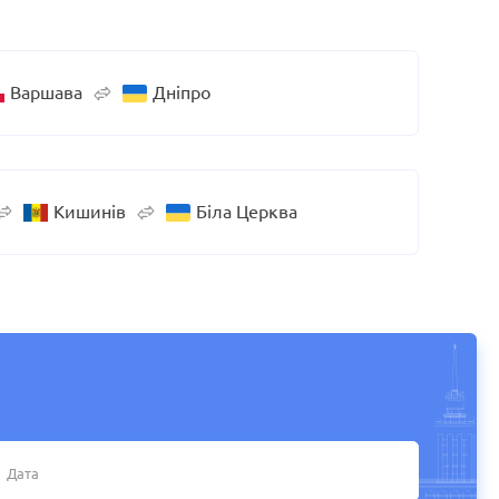
Варшава
Дніпро
Кишинів
Біла Церква