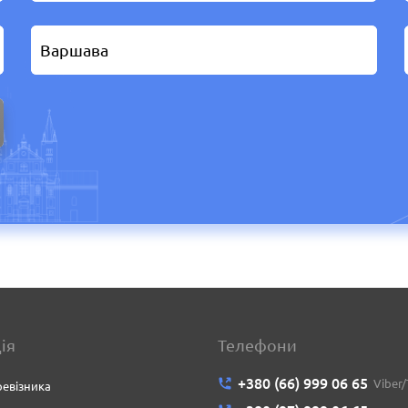
ія
Телефони
+380 (66) 999 06 65
Viber
евізника