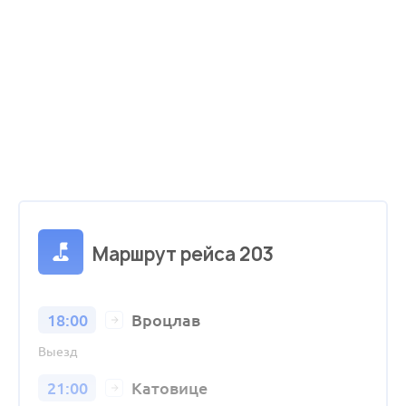
Маршрут рейса 203
18:00
Вроцлав
Выезд
21:00
Катовице