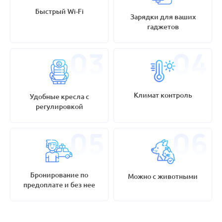
Прибытие автовокзал АЗС БРСМ
Быстрый Wi-Fi
Зарядки для ваших
гаджетов
12:00
Киев
Прибытие ЖД Вокзал Центральный
Климат контроль
Удобные кресла с
регулировкой
Бронирование по
Можно с животными
предоплате и без нее